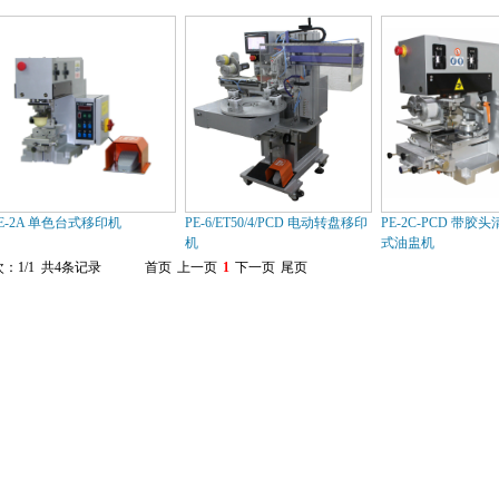
E-2A 单色台式移印机
PE-6/ET50/4/PCD 电动转盘移印
PE-2C-PCD 带胶
机
式油盅机
：1/1 共4条记录
首页
上一页
1
下一页
尾页