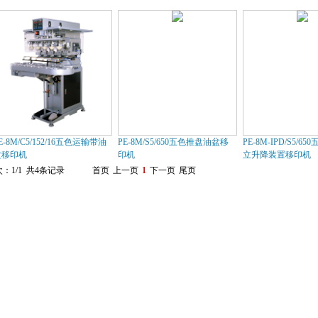
E-8M/C5/152/16五色运输带油
PE-8M/S5/650五色推盘油盆移
PE-8M-IPD/S5/6
盆移印机
印机
立升降装置移印机
：1/1 共4条记录
首页
上一页
1
下一页
尾页