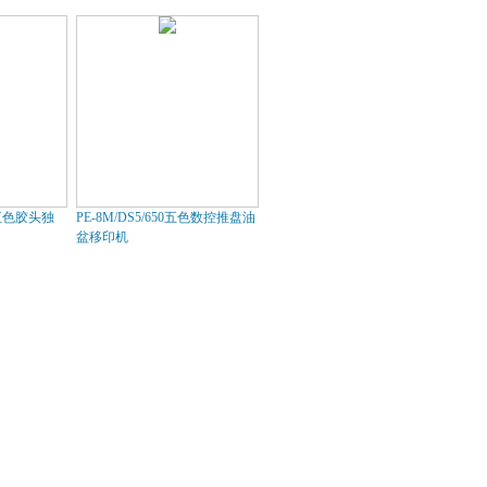
50五色胶头独
PE-8M/DS5/650五色数控推盘油
盆移印机