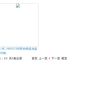
E-9C-160/S2/500双色推盘油盅
移印机
：1/1 共1条记录
首页
上一页
1
下一页
尾页