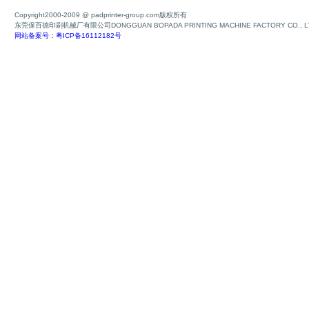
Copyright2000-2009 @ padprinter-group.com版权所有
东莞保百德印刷机械厂有限公司DONGGUAN BOPADA PRINTING MACHINE FACTORY CO., L
网站备案号：粤ICP备16112182号