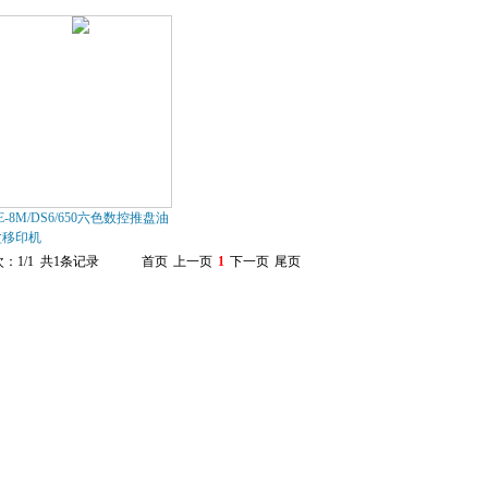
E-8M/DS6/650六色数控推盘油
盆移印机
：1/1 共1条记录
首页
上一页
1
下一页
尾页