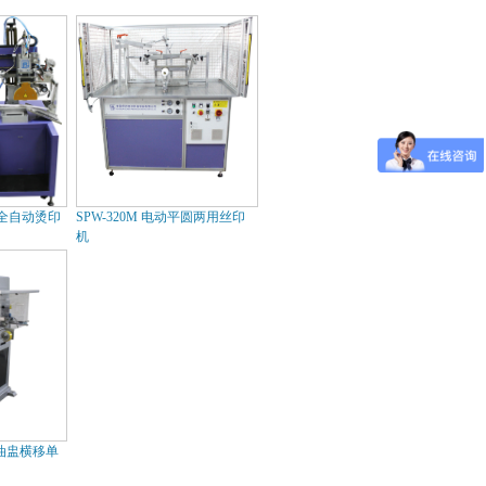
码轮全自动烫印
SPW-320M 电动平圆两用丝印
机
00 油盅横移单