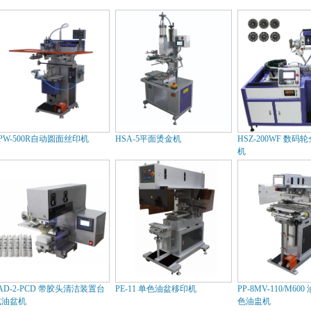
PW-500R自动圆面丝印机
HSA-5平面烫金机
HSZ-200WF 数
机
AD-2-PCD 带胶头清洁装置台
PE-11 单色油盆移印机
PP-8MV-110/M6
式油盆机
色油盅机